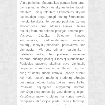
Vilnių perkeltas Matematikos-gamtos fakultetas.
Jame įsteigtas Medicinos skyrius turėjo išaugti į
fakultetą. Teisių fakulteto Ekonomikos skyrius
pasinaudojo proga įsteigti atskirą Ekonomikos
mokslų fakultetą. Jo dekanu paskirtas žymus
ekonomistas prof. Albinas Rimka. Teisės
mokslų fakulteto dekano pareigas perėmė prof.
Vaclovas Biržiška. Švietimo liaudies
komisariatas, vadovaudamasis sovietinių
aukštųjų mokyklų principais, pareikalavo, kad
pirmiausia į VU būtų priimami darbininkų ir
valstiečių vaikai, tuo pradėjęs sovietinei
sistemai būdingą politinį ir klasinį supriešinimą.
Padidėjęs studentų skaičius buvo vienintelis
teigiamas sovietizavimo rezultatas. Tai, kad
pusę studentų sudarė lietuviai, padėjo atremti
kai kurių tautinių mažumų studentų užmojus
dėstomąją lietuvių kalbą pakeisti rusų kalba.
Pritaikius sąjungines atlyginimų normas,
sumažėjo visų darbuotojų, ypač docentų, algos.
Peržiūrėjus mokymo planus, kai kurias mokslo
disciplinas (filosofijos įvadą, teisės filosofiją,