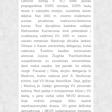
Lietuvos istoriją ir kt.) keitė pusiau
propagandiniai SSRS istorijos, SSRS tautų
teisės ir valstybės istorijos, sovietinės teisės
dalykai. Nuo 1941 m. visiems studentams
įvestas privalomas marksizmo-leninizmo
kursas. Šios disciplinos katedros vedėjas
Aleksandras Kuznecovas ėmė pretenduoti į
svarbiausią vaidmenį VU. 1941 m. sausio –
vasario mėnesiais Maskvoje oficialiai lankėsi
Vilniaus ir Kauno universitetų delegacija, kuriai
vadovavo Švietimo liaudies komisariato
atstovas Juozas Žiugžda. Paviršutiniškas
susipažinimas su sovietiniais universitetais
davė mažai naudos, bet parodė, ko reikėtų
vengti. Pavasarį į Vilnių atvyko delegacija iš
Maskvos, kurios vadovas prof. A. Novikovas
tvirtino, kad VU liksiąs lietuviškas. Deja, grįžęs
į Maskvą jis žadėjo grėsmingą VU personalo
keitimą. Nors partija ir komjaunimas kišosi į VU
darbą, o jame viešai veikė NKVD atstovas,
šioje mokslo įstaigoje išliko tautinė
nepriklausomybės dvasia. VU grėsė didžiuliai
pertvarkymai, į NKVD sudarinėjamus tremiamų