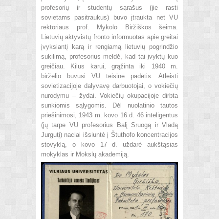
profesorių ir studentų sąrašus (jie rasti
sovietams pasitraukus) buvo įtraukta net VU
rektoriaus prof. Mykolo Biržiškos šeima.
Lietuvių aktyvistų fronto informuotas apie greitai
įvyksiantį karą ir rengiamą lietuvių pogrindžio
sukilimą, profesorius meldė, kad tai įvyktų kuo
greičiau. Kilus karui, grąžinta iki 1940 m.
birželio buvusi VU teisinė padėtis. Atleisti
sovietizacijoje dalyvavę darbuotojai, o vokiečių
nurodymu – žydai. Vokiečių okupacijoje dirbta
sunkiomis sąlygomis. Dėl nuolatinio tautos
priešinimosi, 1943 m. kovo 16 d. 46 inteligentus
(jų tarpe VU profesorius Balį Sruogą ir Vladą
Jurgutį) naciai išsiuntė į Štuthofo koncentracijos
stovyklą, o kovo 17 d. uždarė aukštąsias
mokyklas ir Mokslų akademiją.