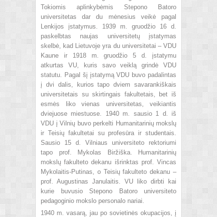
Tokiomis aplinkybėmis Stepono Batoro
universitetas dar du mėnesius veikė pagal
Lenkijos įstatymus. 1939 m. gruodžio 16 d.
paskelbtas naujas universitetų įstatymas
skelbė, kad Lietuvoje yra du universitetai – VDU
Kaune ir 1918 m. gruodžio 5 d. įstatymu
atkurtas VU, kuris savo veiklą grindė VDU
statutu. Pagal šį įstatymą VDU buvo padalintas
į dvi dalis, kurios tapo dviem savarankiškais
universitetais su skirtingais fakultetais, bet iš
esmės liko vienas universitetas, veikiantis
dviejuose miestuose. 1940 m. sausio 1 d. iš
VDU į Vilnių buvo perkelti Humanitarinių mokslų
ir Teisių fakultetai su profesūra ir studentais.
Sausio 15 d. Vilniaus universiteto rektoriumi
tapo prof. Mykolas Biržiška. Humanitarinių
mokslų fakulteto dekanu išrinktas prof. Vincas
Mykolaitis-Putinas, o Teisių fakulteto dekanu –
prof. Augustinas Janulaitis. VU liko dirbti kai
kurie buvusio Stepono Batoro universiteto
pedagoginio mokslo personalo nariai.
1940 m. vasarą, jau po sovietinės okupacijos, į