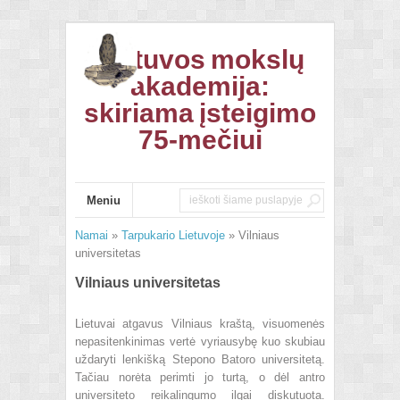
Lietuvos mokslų
akademija:
skiriama įsteigimo
75-mečiui
Meniu
Namai
»
Tarpukario Lietuvoje
» Vilniaus
universitetas
Vilniaus universitetas
Lietuvai atgavus Vilniaus kraštą, visuomenės
nepasitenkinimas vertė vyriausybę kuo skubiau
uždaryti lenkišką Stepono Batoro universitetą.
Tačiau norėta perimti jo turtą, o dėl antro
universiteto reikalingumo ilgai diskutuota.