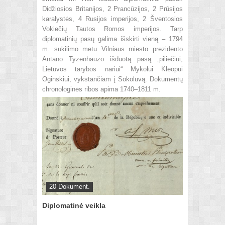
Didžiosios Britanijos, 2 Prancūzijos, 2 Prūsijos
karalystės, 4 Rusijos imperijos, 2 Šventosios
Vokiečių Tautos Romos imperijos. Tarp
diplomatinių pasų galima išskirti vieną – 1794
m. sukilimo metu Vilniaus miesto prezidento
Antano Tyzenhauzo išduotą pasą „piliečiui,
Lietuvos tarybos nariui“ Mykolui Kleopui
Oginskiui, vykstančiam į Sokoluvą. Dokumentų
chronologinės ribos apima 1740–1811 m.
20 Dokument.
Diplomatinė veikla