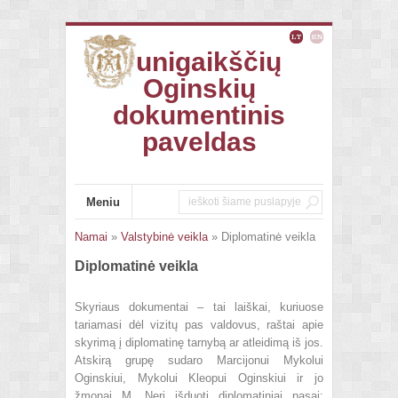
Kunigaikščių
Oginskių
dokumentinis
paveldas
Meniu
Namai
»
Valstybinė veikla
» Diplomatinė veikla
Diplomatinė veikla
Skyriaus dokumentai – tai laiškai, kuriuose
tariamasi dėl vizitų pas valdovus, raštai apie
skyrimą į diplomatinę tarnybą ar atleidimą iš jos.
Atskirą grupę sudaro Marcijonui Mykolui
Oginskiui, Mykolui Kleopui Oginskiui ir jo
žmonai M. Neri išduoti diplomatiniai pasai: