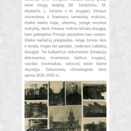
rėmė knygų leidybą (M. Smotrickio, M.
Akelaičio, L. Ivinskio ir kt. knygas), Vilniaus
universitetą ir finansavo tarnautojų mokslus,
išlaikė baleto trupę, orkestrą, įsteigė muzikos
mokyklą, rėmė Vilniaus mokslo bičiulių draugiją,
karo pabėgėlius Pirmojo pasaulinio karo metais,
išlaikė našlaičių prieglaudas, rengė žemės ūkio
ir amatų muges bei parodas, vadovavo Labdarių
draugijai. Tai liudijančius dokumentus (fundacijų
dokumentus, inventorius, laiškus, knygas),
vaizdus (nuotraukas, eskizus) rasite šiame
skyrelyje. Dokumentų chronologinės ribos
apima 1616–1932 m.